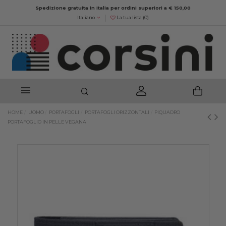
Spedizione gratuita in Italia per ordini superiori a € 150,00
Italiano
La tua lista (
0
)
HOME
UOMO
PORTAFOGLI
PORTAFOGLI ORIZZONTALI
PIQUADRO
PORTAFOGLIO IN PELLE VEGANA