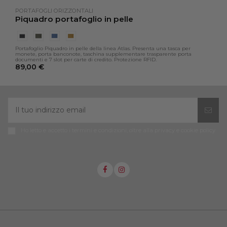
PORTAFOGLI ORIZZONTALI
Piquadro portafoglio in pelle
Portafoglio Piquadro in pelle della linea Atlas. Presenta una tasca per
monete, porta banconote, taschina supplementare trasparente porta
documenti e 7 slot per carte di credito. Protezione RFID.
89,00 €
Ho letto e accetto i termini e condizioni, oltre alla privacy e cookie policy