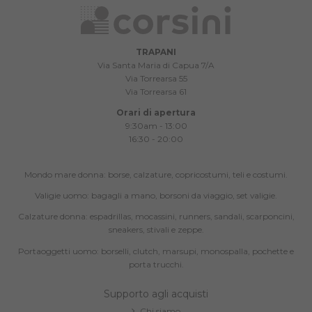
TRAPANI
Via Santa Maria di Capua 7/A
Via Torrearsa 55
Via Torrearsa 61
Orari di apertura
9:30am - 13:00
16:30 - 20:00
Mondo mare donna: borse, calzature, copricostumi, teli e costumi.
Valigie uomo: bagagli a mano, borsoni da viaggio, set valigie.
Calzature donna: espadrillas, mocassini, runners, sandali, scarponcini,
sneakers, stivali e zeppe.
Portaoggetti uomo: borselli, clutch, marsupi, monospalla, pochette e
porta trucchi.
Supporto agli acquisti
Chi siamo