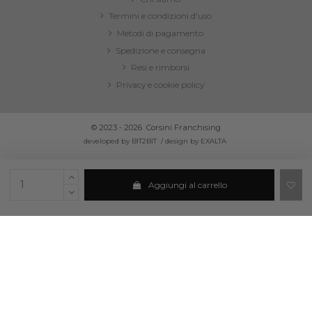
Termini e condizioni d'uso
Metodi di pagamento
Spedizione e consegna
Resi e rimborsi
Privacy e cookie policy
© 2023 - 2026
Corsini Franchising
developed by
BIT2BIT
/
design by
EXALTA
Corsini Franchising Srl [pluripersonale - Capitale soc. 20.000,00 euro i.v.] - Via S.M. di
Aggiungi al carrello
Capua, 7/c - 91100 Trapani
C.F. e P.IVA: IT02027270814 - REA: TP-140300 - PEC: corsinifranchising@pec.it